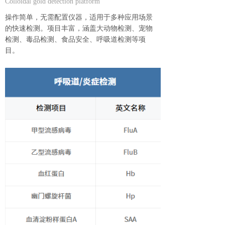
Colloidal gold detection platform
操作简单，无需配置仪器，适用于多种应用场景
的快速检测。项目丰富，涵盖大动物检测、宠物
检测、毒品检测、食品安全、呼吸道检测等项
目。