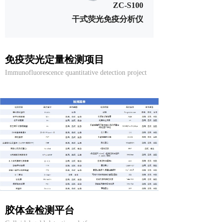
ZC-S100
干式荧光免疫分析仪
免疫荧光定量检测项目
Immunofluorescence quantitative detection project
胶体金检测平台